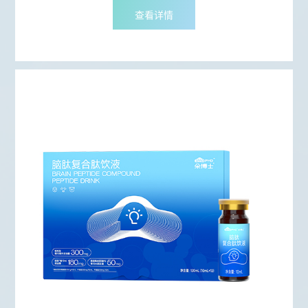
8大国际认证:BRCGS、FDA、HACCP、IS0 22000、
查看详情
MSC、1S045001、1S09001、1S014001
眼脑营养五合一：DHA+PS+磷脂+叶黄素酯+玉米黄
质，双管齐下，助力全面补充