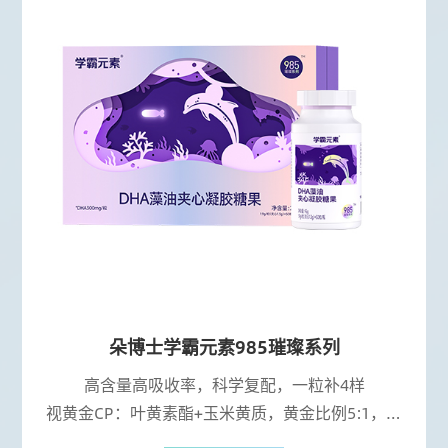
朵博士学霸元素985璀璨系列
高含量高吸收率，科学复配，一粒补4样
视黄金CP：叶黄素酯+玉米黄质，黄金比例5:1，全
波段防蓝光，协同守护黄斑区