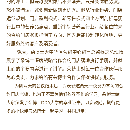
的的冲击，但是母婴实体店不会消失，只是会优胜劣汰。
想不被淘汰，就要创新做到更优秀。他从行业趋势、门店
运营规划、门店盈利模式、新零售模式四个方面剖析母婴
行业中的营养品痛点，重新审视营养品行业。给各位前来
的合约门店老板指明了方向，回去后能顺利转化落地，更
好服务终端客户及消费者。
随后，朵博士大中华区营销中心销售总监穆之总现场
展示了朵博士深度战略合作合约门店落地执行手册，并就
上面的主要内容进行了讲解。朵博士对每一位合作伙伴都
尽心负责，力求给所有朵博士合作伙伴提供优质服务。
为期两天的会议结束后，为表彰这两天一夜努力学习的合
约门店老板，也为了不辜负他们孜孜不倦的学习，朵博士给
大家颁发了朵博士DDA大学的毕业证书，以资鼓励。期待更
多的小伙伴与朵博士一起学习，共同进步！